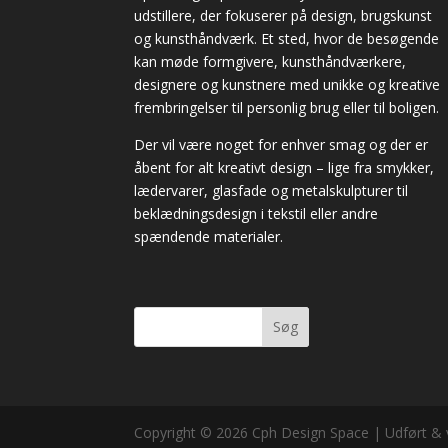
udstillere, der fokuserer på design, brugskunst
og kunsthåndværk. Et sted, hvor de besøgende
kan møde formgivere, kunsthåndværkere,
designere og kunstnere med unikke og kreative
frembringelser til personlig brug eller til boligen.
Der vil være noget for enhver smag og der er
åbent for alt kreativt design – lige fra smykker,
lædervarer, glasfade og metalskulpturer til
beklædningsdesign i tekstil eller andre
spændende materialer.
Søg
Copyright © 2026 Cph Design Space | Udført & 