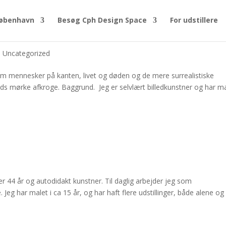
øbenhavn
Besøg Cph Design Space
For udstillere
,
Uncategorized
m mennesker på kanten, livet og døden og de mere surrealistiske
ds mørke afkroge. Baggrund. Jeg er selvlært billedkunstner og har ma
 44 år og autodidakt kunstner. Til daglig arbejder jeg som
eg har malet i ca 15 år, og har haft flere udstillinger, både alene og
.