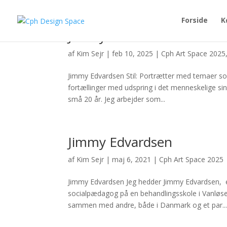
Forside
K
Jimmy Edvardsen
af
Kim Sejr
|
feb 10, 2025
|
Cph Art Space 2025
Jimmy Edvardsen Stil: Portrætter med temaer so
fortællinger med udspring i det menneskelige sin
små 20 år. Jeg arbejder som...
Jimmy Edvardsen
af
Kim Sejr
|
maj 6, 2021
|
Cph Art Space 2025
Jimmy Edvardsen Jeg hedder Jimmy Edvardsen, er
socialpædagog på en behandlingsskole i Vanløse. J
sammen med andre, både i Danmark og et par..