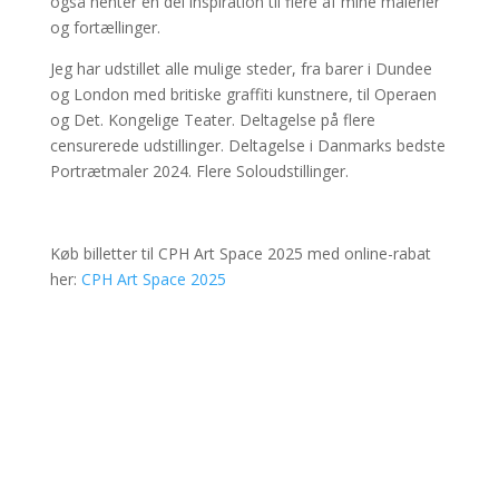
også henter en del inspiration til flere af mine malerier
og fortællinger.
Jeg har udstillet alle mulige steder, fra barer i Dundee
og London med britiske graffiti kunstnere, til Operaen
og Det. Kongelige Teater. Deltagelse på flere
censurerede udstillinger. Deltagelse i Danmarks bedste
Portrætmaler 2024. Flere Soloudstillinger.
Køb billetter til CPH Art Space 2025 med online-rabat
her:
CPH Art Space 2025