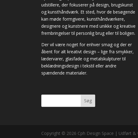
udstillere, der fokuserer på design, brugskunst
og kunsthåndværk. Et sted, hvor de besøgende
kan møde formgivere, kunsthåndværkere,
designere og kunstnere med unikke og kreative
frembringelser til personlig brug eller til boligen.
Der vil være noget for enhver smag og der er
åbent for alt kreativt design – lige fra smykker,
lædervarer, glasfade og metalskulpturer til
beklædningsdesign i tekstil eller andre
spændende materialer.
Søg
Copyright © 2026 Cph Design Space | Udført & 