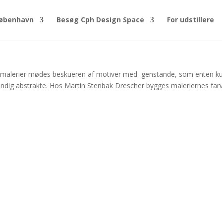
øbenhavn
Besøg Cph Design Space
For udstillere
 malerier mødes beskueren af motiver med genstande, som enten k
ændig abstrakte. Hos Martin Stenbak Drescher bygges maleriernes far