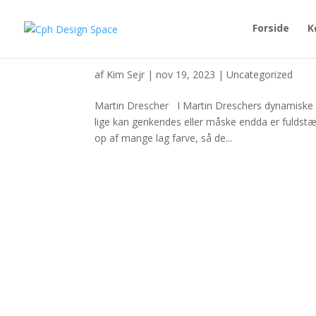
Forside
K
Martin Drescher
af
Kim Sejr
|
nov 19, 2023
|
Uncategorized
Martin Drescher I Martin Dreschers dynamiske
lige kan genkendes eller måske endda er fuldst
op af mange lag farve, så de...