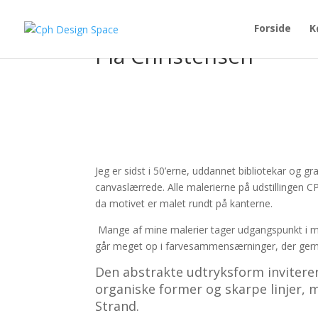
Forside
K
Pia Christensen
Jeg er sidst i 50’erne, uddannet bibliotekar og g
canvaslærrede. Alle malerierne på udstillingen 
da motivet er malet rundt på kanterne.
Mange af mine malerier tager udgangspunkt i min
går meget op i farvesammensærninger, der gerne 
Den abstrakte udtryksform inviterer 
organiske former og skarpe linjer, må
Strand.