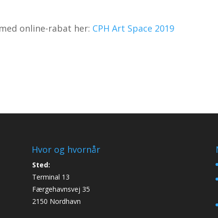
 med online-rabat her:
CPH Art Space 2019
Hvor og hvornår
Sted:
Terminal 13
Færgehavnsvej 35
2150 Nordhavn