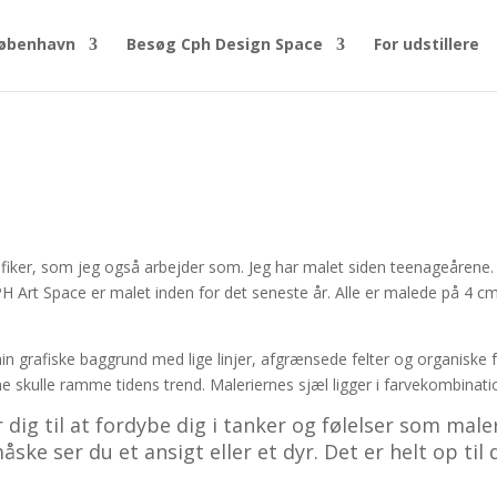
øbenhavn
Besøg Cph Design Space
For udstillere
rafiker, som jeg også arbejder som. Jeg har malet siden teenageårene. 
CPH Art Space er malet inden for det seneste år. Alle er malede på 
 grafiske baggrund med lige linjer, afgrænsede felter og organiske f
skulle ramme tidens trend. Maleriernes sjæl ligger i farvekombinati
dig til at fordybe dig i tanker og følelser som mal
ske ser du et ansigt eller et dyr. Det er helt op til 