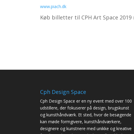
www.piach.dk
Køb billetter til CPH Art Space 2019
Cph Design Space
Cph Design Space er en ny event med over 100
udstillere, der fokuserer på design, brugskunst
og kunsthåndværk. Et sted, hvor de besøgende
kan møde formgivere, kunsthåndværkere,
designere og kunstnere med unikke og kreative