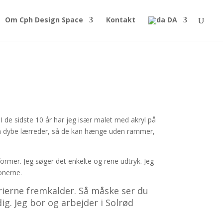
Om Cph Design Space
Kontakt
DA
I de sidste 10 år har jeg især malet med akryl på
4 cm dybe lærreder, så de kan hænge uden rammer,
ormer. Jeg søger det enkelte og rene udtryk. Jeg
onerne.
erierne fremkalder. Så måske ser du
dig. Jeg bor og arbejder i Solrød