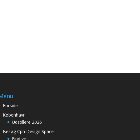
Menu
Forside
København
Udstillere 2026
Besøg Cph Design Space
Find vej