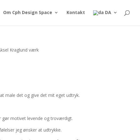
Om Cph Design Space
Kontakt
DA
il at male det og give det mit eget udtryk.
r gør motivet levende og troværdigt.
ølelser jeg ønsker at udtrykke.