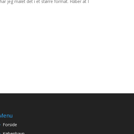
ar jeg malet det i et større format. Håber at I
Menu
Forside
København