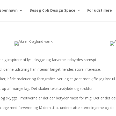
øbenhavn
Besøg Cph Design Space
For udstillere
sig inspirere af lys ,skygge og farverne indbyrdes samspil.
 denne udstilling har interiør fanget hendes store interesse.
ker, både malerier og fotografier. Ser jeg et godt motiv,får jeg lyst t
t op af mange lag. Det skaber tekstur,dybde og struktur.
 og skygge i motiverne er det der betyder mest for mig. Det er det de
n lege med farverne og få dem til at understøtte stemningerne og de f