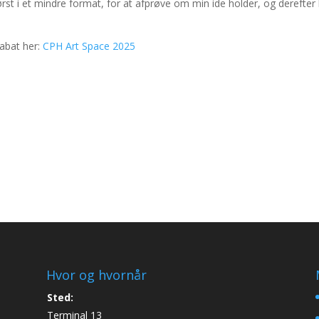
st i et mindre format, for at afprøve om min ide holder, og derefter h
rabat her:
CPH Art Space 2025
Hvor og hvornår
Sted:
Terminal 13