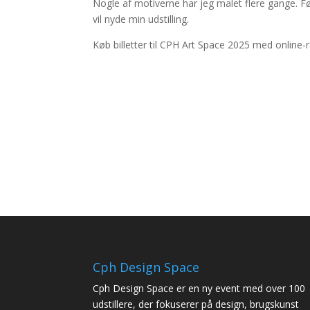
Nogle af motiverne har jeg malet flere gange. Før
vil nyde min udstilling.
Køb billetter til CPH Art Space 2025 med online-
Cph Design Space
Cph Design Space er en ny event med over 100
udstillere, der fokuserer på design, brugskunst