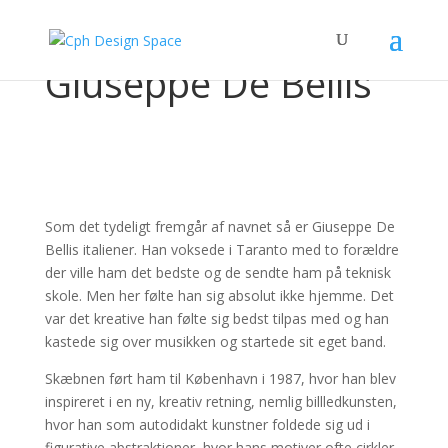
Giuseppe De Bellis
Som det tydeligt fremgår af navnet så er Giuseppe De
Bellis italiener. Han voksede i Taranto med to forældre
der ville ham det bedste og de sendte ham på teknisk
skole. Men her følte han sig absolut ikke hjemme. Det
var det kreative han følte sig bedst tilpas med og han
kastede sig over musikken og startede sit eget band.
Skæbnen ført ham til København i 1987, hvor han blev
inspireret i en ny, kreativ retning, nemlig billledkunsten,
hvor han som autodidakt kunstner foldede sig ud i
figurative abstraktioner, hvor hans motiver ofte cirkler