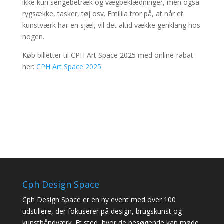
ikke kun sengebetræk og vægbeklædninger, men også
rygsække, tasker, tøj osv. Emiliia tror på, at når et
kunstværk har en sjæl, vil det altid vække genklang hos
nogen.
Køb billetter til CPH Art Space 2025 med online-rabat
her:
CPH Art Space 2025
Cph Design Space
Cph Design Space er en ny event med over 100
udstillere, der fokuserer på design, brugskunst og
kunsthåndværk. Et sted, hvor de besøgende kan møde