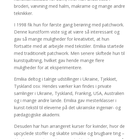
broderi, vævning med halm, makrame og mange andre
teknikker.
I 1998 fik hun for første gang berøring med patchwork.
Denne kunstform viste sig at være så interessant og
gav så mange muligheder for kreativitet, at hun
fortsatte med at arbejde med tekstiler. Emiliia startede
med traditionelt patchwork. Men senere skiftede hun til
kunstquiltning, hvilket gav hende mange flere
muligheder for at eksperimentere.
Emiliia deltog i talrige udstillinger i Ukraine, Tjekkiet,
Tyskland osv. Hendes værker kan findes i private
samlinger i Ukraine, Tyskland, Frankrig, USA, Australien
og i mange andre lande. Emiliia gav mesterklasser i
kunst-tekstil til eleverne på det ukrainske ingeniør- og
pædagogiske akademi.
Desuden har hun arrangeret kurser for kvinder, hvor de
upcyclede stoffer og skabte smukke og brugbare ting –