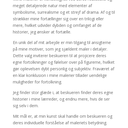
meget detaljerede natur med elementer af
symbolisme, surrealisme og et strejf af drama. Af og til
strækker mine fortællinger sig over en trilogi eller
mere, hvilket udvider dybden og omfanget af de
historier, jeg ønsker at fortælle.
En unik del af mit arbejde er min tilgang til ansigterne
på mine motiver, som jeg sjældent maler i detaljer.
Dette valg inviterer beskueren til at projicere deres
egne fortolkninger og følelser over på figurerne, hvilket
gør oplevelsen dybt personlig og subjektiv. Fraværet af
en klar konklusion i mine malerier tillader uendelige
muligheder for fortolkning.
Jeg finder stor glæde i, at beskueren finder deres egne
historier i mine lærreder, og endnu mere, hvis de ser
sig selv i dem.
Mit mål er, at min kunst skal handle om beskueren og
deres individuelle forståelse af maleriets betydning.